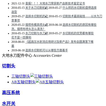
2021-12-31
喜报！！！大地水刀荣获新产品新技术鉴定证书
2016-05-15
关于水刀切割机的
2019-05-27
什么样的水切割机值得选择
选型
2019-05-27
选择水切割机的注
2016-05-15
切割技术最高秘技——以水为刀
意事项
2020-05-22
熔喷布模具喷头清
2019-06-18
选择水切割机的原因有哪些
洗，熔喷布喷头怎么清洗？
2016-05-15
水刀切割与水刀拼
2019-05-27
水切割机的优势都有哪些
花不是一回事哟
2018-08-01
《超高压水射流应用研讨及新产品》发布会圆满落下帷
幕
2019-06-18
选择水切割机可以从哪些方面着手
大地水刀配件中心
Accessories Center
切割头
三轴切割头
AB五轴切割头
高压系统
水开关