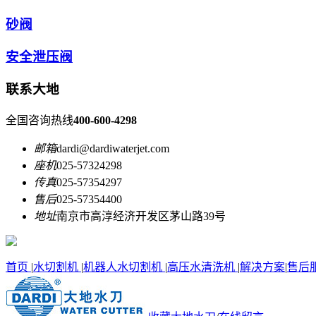
砂阀
安全泄压阀
联系大地
全国咨询热线
400-600-4298
邮箱
dardi@dardiwaterjet.com
座机
025-57324298
传真
025-57354297
售后
025-57354400
地址
南京市高淳经济开发区茅山路39号
首页
|
水切割机
|
机器人水切割机
|
高压水清洗机
|
解决方案
|
售后